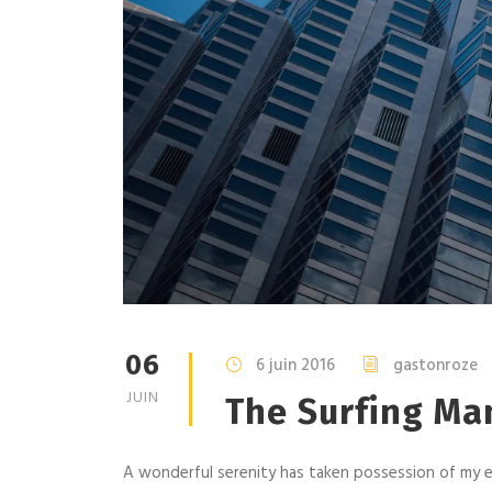
06
6 juin 2016
gastonroze
JUIN
The Surfing Ma
A wonderful serenity has taken possession of my en