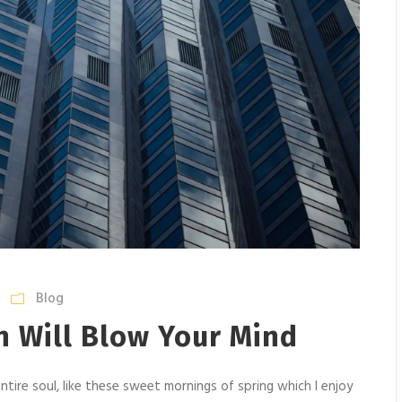
Blog
n Will Blow Your Mind
tire soul, like these sweet mornings of spring which I enjoy